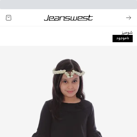
شومیز
ناموجود