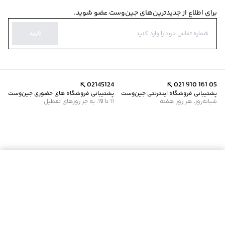
برای اطلاع از جدیدترین‌های جین‌وست عضو شوید.
تایید
02145124
021 910 161 05
پشتیبانی فروشگاه اینترنتی جین‌وست
پشتیبانی فروشگاه های حضوری جین‌وست
شبانه‌روز، هر روز هفته
11 تا 19، به جز روزهای تعطیل
موجود شد خبرم کن