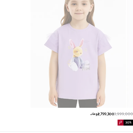
رده سنی
:
کودک(2-10 سال)
زیر گروه
:
بلوز
2,799,300
3,999,000
تومانــ
30
%