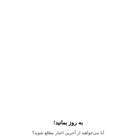
به روز بمانید!
Application error: a
client
-side exception has occurred while loading
آیا می‌خواهید از آخرین اخبار مطلع شوید؟