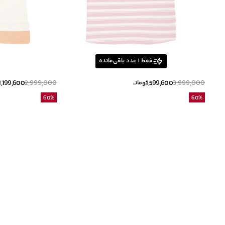
فقط
1
عدد باقی‌مانده
1,199,600
2,999,000
1,599,600
3,999,000
تومانــ
ت
60
%
60
%