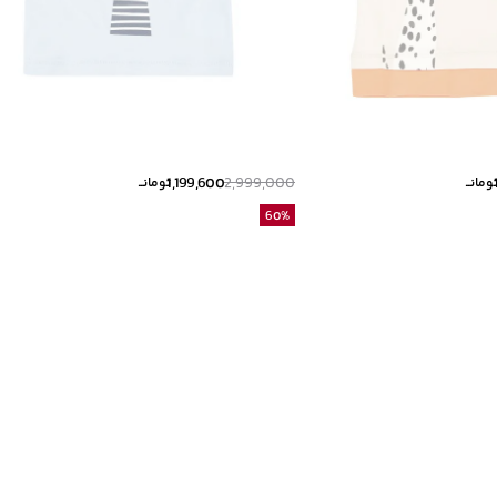
1,199,600
2,999,000
ومانــ
تومانــ
60
%