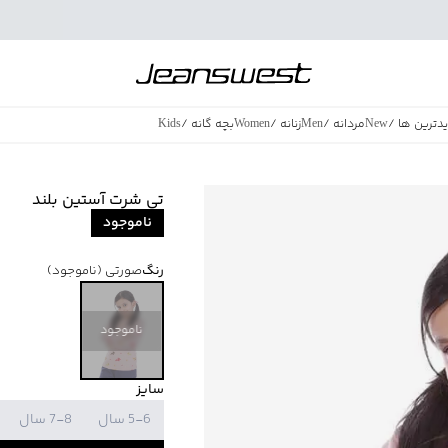
دترین ها
/
New
مردانه
/
Men
زنانه
/
Women
بچه گانه
/
Kids
فروش ویژه
/
azing Sales
تی شرت آستین بلند
ناموجود
رنگ
صورتی
(ناموجود)
ناموجود
سایز
5-6 سال
7-8 سال