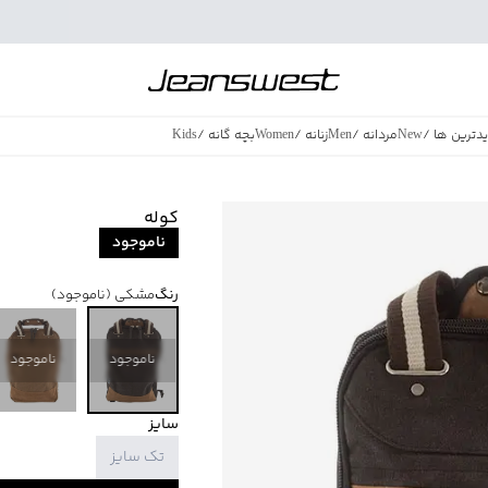
دترین ها
/
New
مردانه
/
Men
زنانه
/
Women
بچه گانه
/
Kids
فروش ویژه
/
azing Sales
کوله
ناموجود
رنگ
مشکی
(ناموجود)
ناموجود
ناموجود
سایز
تک سایز