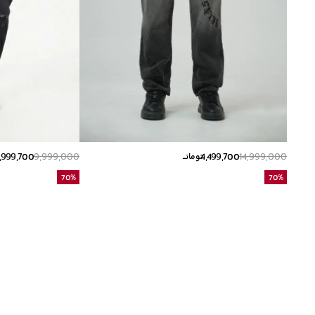
,999,700
9,999,000
4,499,700
14,999,000
تومانــ
70
%
70
%