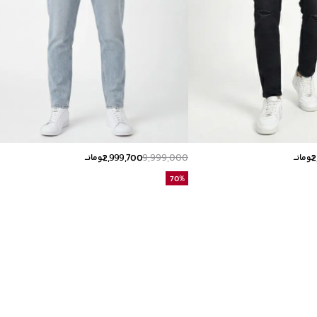
2,999,700
9,999,000
2
تومانــ
تومانــ
70
%