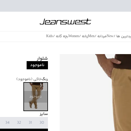
دترین ها
/
New
مردانه
/
Men
زنانه
/
Women
بچه گانه
/
Kids
فروش ویژه
/
azing Sales
شلوار
ناموجود
رنگ
خاکی
(ناموجود)
ناموجود
سایز
34
32
31
30