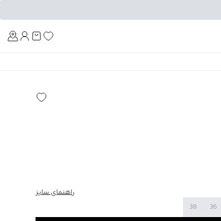
Am
راهنمای سایز
38
36