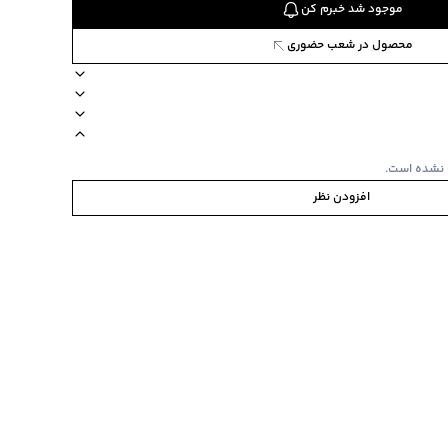
موجود شد خبرم کن
محصول در شعب حضوری
نوع شستشو دستی
زیپ دارد
دکمه دارد
نحوه شستشو مجزا
استایل straight fit راسته
 نشده است.
افزودن نظر
مجزا
‌گراد
‌گراد
ده استفاده نشود.