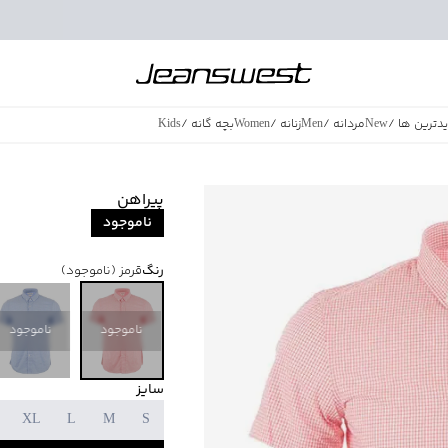
دترین ها
/
New
مردانه
/
Men
زنانه
/
Women
بچه گانه
/
Kids
فروش ویژه
/
azing Sales
پیراهن
ناموجود
رنگ
قرمز
(ناموجود)
ناموجود
ناموجود
سایز
XL
L
M
S