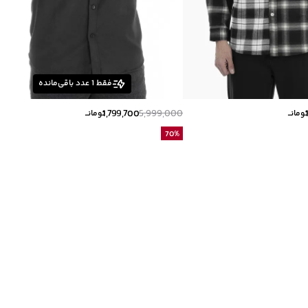
فقط
1
عدد باقی‌مانده
1,799,700
5,999,000
ومانــ
تومانــ
70
%