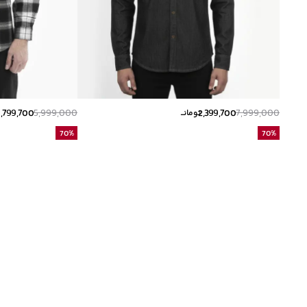
1,799,700
5,999,000
2,399,700
7,999,000
تومانــ
ت
70
%
70
%