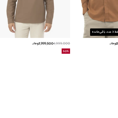
ط
3
عدد باقی‌مانده
1,999,600
4,999,000
2
تومانــ
تومانــ
60
%