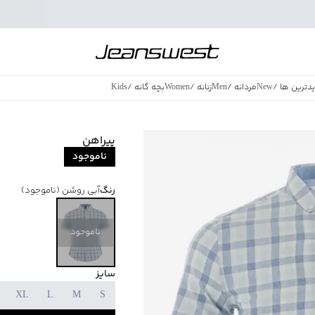
دترین ها
/
New
مردانه
/
Men
زنانه
/
Women
بچه گانه
/
Kids
فروش ویژه
/
azing Sales
پیراهن
ناموجود
رنگ
آبی روشن
(ناموجود)
ناموجود
سایز
XL
L
M
S