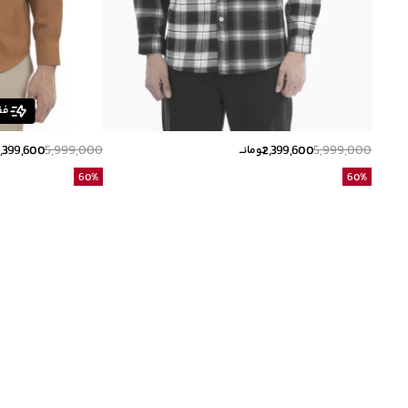
فق
,399,600
5,999,000
2,399,600
5,999,000
تومانــ
60
%
60
%