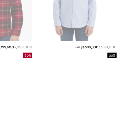
,799,600
6,999,000
5,599,300
7,999,000
تومانــ
60
%
30
%