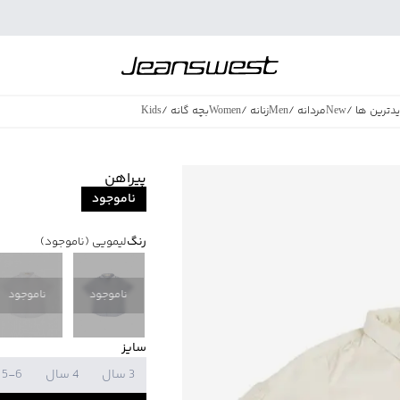
دترین ها
/
New
مردانه
/
Men
زنانه
/
Women
بچه گانه
/
Kids
فروش ویژه
/
azing Sales
پیراهن
ناموجود
رنگ
لیمویی
(ناموجود)
ناموجود
ناموجود
سایز
3 سال
4 سال
5-6 سال