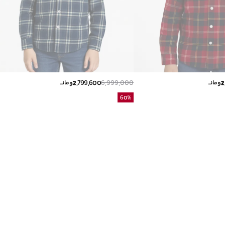
2,799,600
6,999,000
2
تومانــ
تومانــ
60
%