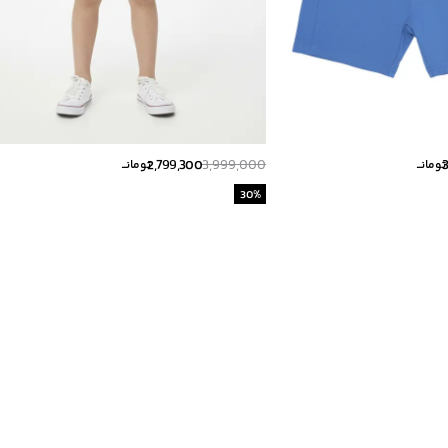
2,799,300
3,999,000
تومانــ
تومانــ
30
%