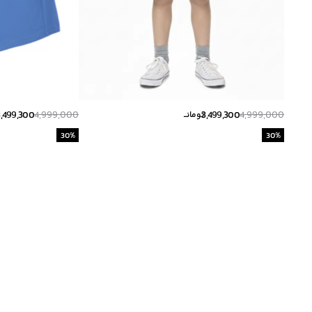
3,499,300
4,999,000
3,499,300
4,999,000
تومانــ
30
%
30
%