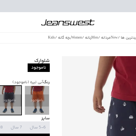
دترین ها
/
New
مردانه
/
Men
زنانه
/
Women
بچه گانه
/
Kids
فروش ویژه
/
azing Sales
شلوارک
ناموجود
رنگ
آبی تیره
(ناموجود)
ناموجود
ناموجود
سایز
5-6 سال
7 سال
8 سال