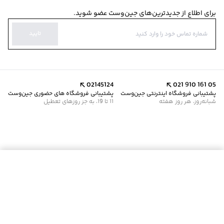
برای اطلاع از جدیدترین‌های جین‌وست عضو شوید.
تایید
02145124
021 910 161 05
پشتیبانی فروشگاه اینترنتی جین‌وست
پشتیبانی فروشگاه های حضوری جین‌وست
شبانه‌روز، هر روز هفته
11 تا 19، به جز روزهای تعطیل
موجود شد خبرم کن