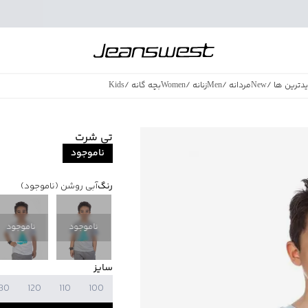
دترین ها
/
New
مردانه
/
Men
زنانه
/
Women
بچه گانه
/
Kids
فروش ویژه
/
azing Sales
تی شرت
ناموجود
رنگ
آبی روشن
(ناموجود)
ناموجود
ناموجود
سایز
130
120
110
100