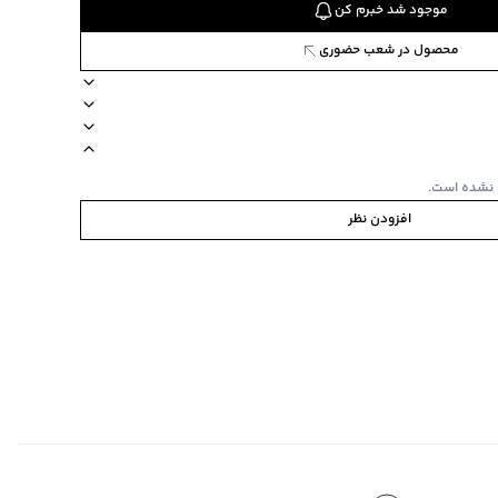
موجود شد خبرم کن
محصول در شعب حضوری
یقه گرد
ترکیب 100 پنبه
آستین کوتاه
جنس پارچه نخ‌پنبه
 نشده است.
افزودن نظر
ی
ابه
‌گراد
‌گراد
ده استفاده نشود.