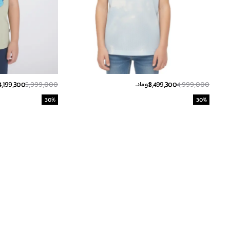
4,199,300
5,999,000
3,499,300
4,999,000
تومانــ
ت
30
%
30
%