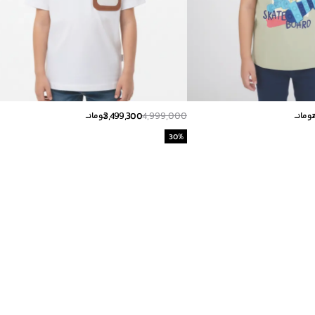
3,499,300
4,999,000
ومانــ
تومانــ
30
%