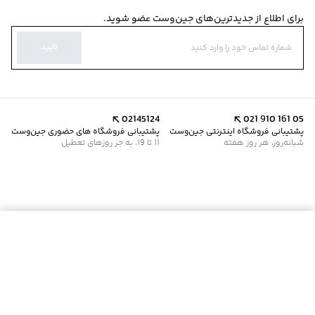
برای اطلاع از جدیدترین‌های جین‌وست عضو شوید.
تایید
02145124
021 910 161 05
پشتیبانی فروشگاه اینترنتی جین‌وست
پشتیبانی فروشگاه های حضوری جین‌وست
شبانه‌روز، هر روز هفته
11 تا 19، به جز روزهای تعطیل
موجود شد خبرم کن