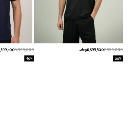
,399,400
8,999,000
5,599,300
7,999,000
تومانــ
40
%
30
%