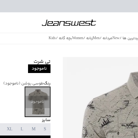
دترین ها
/
New
مردانه
/
Men
زنانه
/
Women
بچه گانه
/
Kids
فروش ویژه
/
azing Sales
تی شرت
ناموجود
رنگ
طوسی روشن
(ناموجود)
ناموجود
سایز
XL
L
M
S