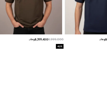
5,399,400
8,999,000
5
تومانــ
تومانــ
40
%