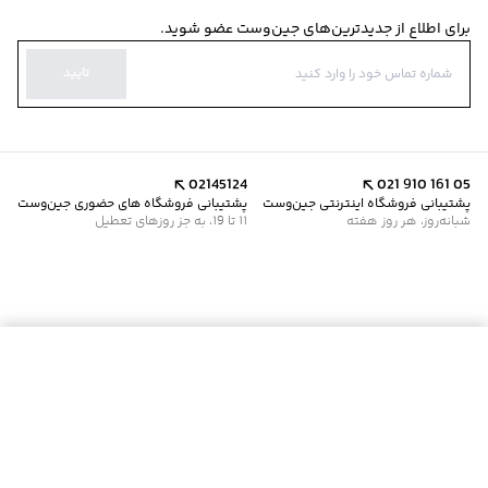
برای اطلاع از جدیدترین‌های جین‌وست عضو شوید.
تایید
02145124
021 910 161 05
پشتیبانی فروشگاه اینترنتی جین‌وست
پشتیبانی فروشگاه های حضوری جین‌وست
شبانه‌روز، هر روز هفته
11 تا 19، به جز روزهای تعطیل
موجود شد خبرم کن