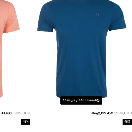
فقط
1
عدد باقی‌مانده
199,450
3,999,000
2,199,450
3,999,000
تومانــ
45
%
45
%