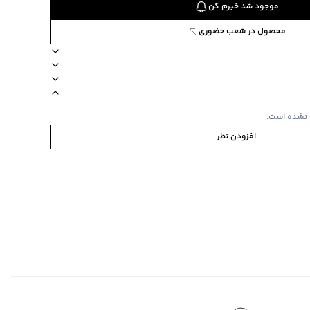
موجود شد خبرم کن
محصول در شعب حضوری
ا یا با رنگ های مشابه
نوع شستشو دستی
دکمه دارد
ترکیب 100 لیوسل
 نشده است.
افزودن نظر
رنگ های مشابه
‌گراد
 اندکی کوچک تر است.
‌گراد
ده استفاده نشود.