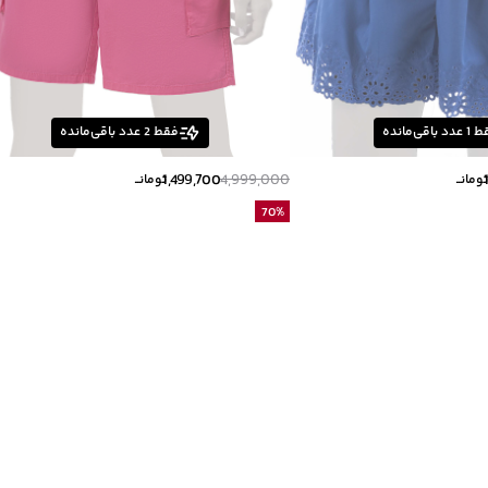
ط
1
عدد باقی‌مانده
فقط
2
عدد باقی‌مانده
1,499,700
4,999,000
ومانــ
تومانــ
70
%