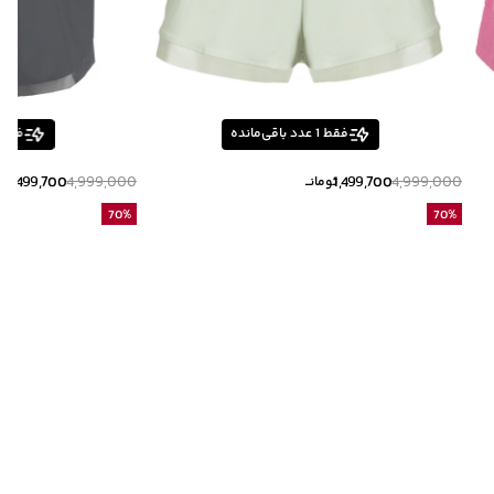
فقط
1
عدد باقی‌مانده
فقط
1,499,700
4,999,000
1,499,700
4,999,000
تومانــ
توم
70
%
70
%