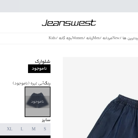
دترین ها
/
New
مردانه
/
Men
زنانه
/
Women
بچه گانه
/
Kids
فروش ویژه
/
azing Sales
شلوارک
ناموجود
رنگ
آبی تیره
(ناموجود)
ناموجود
سایز
XL
L
M
S