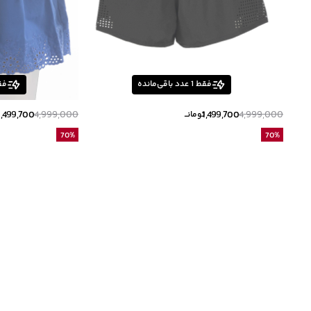
فقط
1
عدد باقی‌مانده
فق
1,499,700
4,999,000
1,499,700
4,999,000
تومانــ
ت
70
%
70
%