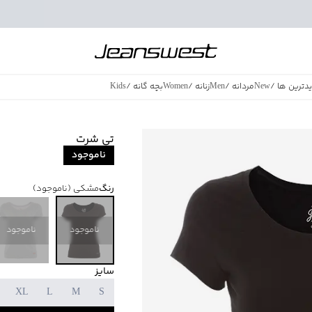
دترین ها
/
New
مردانه
/
Men
زنانه
/
Women
بچه گانه
/
Kids
فروش ویژه
/
azing Sales
تی شرت
ناموجود
رنگ
مشکی
(ناموجود)
ناموجود
ناموجود
سایز
XL
L
M
S