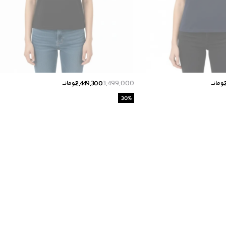
2,449,300
3,499,000
ومانــ
تومانــ
30
%