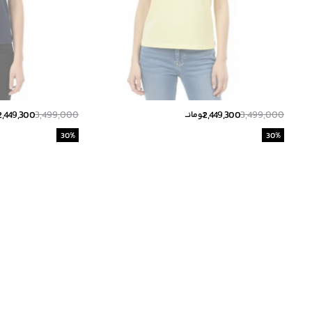
2,449,300
3,499,000
2,449,300
3,499,000
تومانــ
ت
30
%
30
%