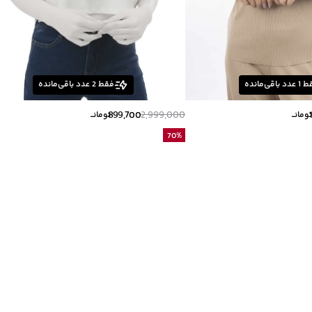
ط
1
عدد باقی‌مانده
فقط
2
عدد باقی‌مانده
899,700
2,999,000
ومانــ
تومانــ
70
%