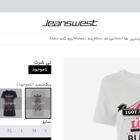
دترین ها
/
New
مردانه
/
Men
زنانه
/
Women
بچه گانه
/
Kids
فروش ویژه
/
azing Sales
تی شرت
ناموجود
رنگ
سفید
(ناموجود)
ناموجود
ناموجود
سایز
XL
L
M
S