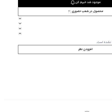
موجود شد خبرم کن
محصول در شعب حضوری
ستین کوتاه
نوع شستشو دستی
 نشده است.
افزودن نظر
ایپوگرافی مخملی
مشابه به صورت
به/پشت و رو
‌گراد
‌گراد
ده استفاده نشود.