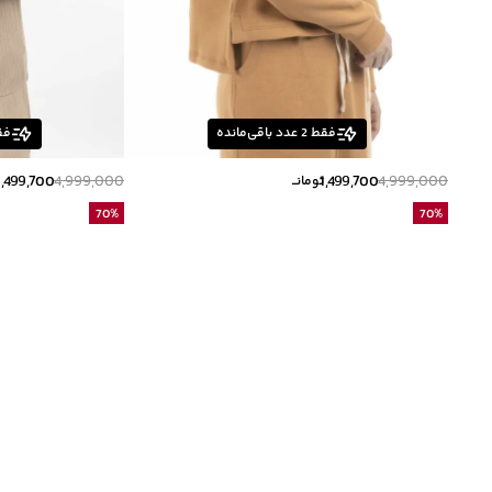
فقط
2
عدد باقی‌مانده
فق
1,499,700
4,999,000
1,499,700
4,999,000
تومانــ
ت
70
%
70
%