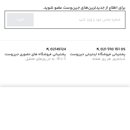
برای اطلاع از جدیدترین‌های جین‌وست عضو شوید.
تایید
02145124
021 910 161 05
پشتیبانی فروشگاه اینترنتی جین‌وست
پشتیبانی فروشگاه های حضوری جین‌وست
شبانه‌روز، هر روز هفته
11 تا 19، به جز روزهای تعطیل
موجود شد خبرم کن