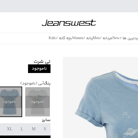
دترین ها
/
New
مردانه
/
Men
زنانه
/
Women
بچه گانه
/
Kids
فروش ویژه
/
azing Sales
تی شرت
ناموجود
رنگ
آبی
(ناموجود)
ناموجود
ناموجود
سایز
XL
L
M
S