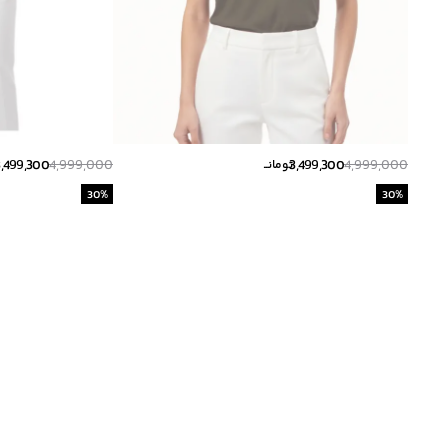
3,499,300
4,999,000
3,499,300
4,999,000
تومانــ
30
%
30
%