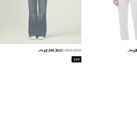
2,449,300
3,499,000
تومانــ
تومانــ
30
%