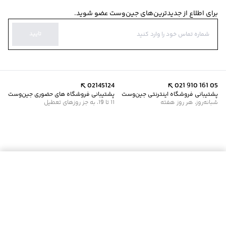
برای اطلاع از جدیدترین‌های جین‌وست عضو شوید.
تایید
02145124
021 910 161 05
پشتیبانی فروشگاه اینترنتی جین‌وست
پشتیبانی فروشگاه های حضوری جین‌وست
شبانه‌روز، هر روز هفته
11 تا 19، به جز روزهای تعطیل
موجود شد خبرم کن