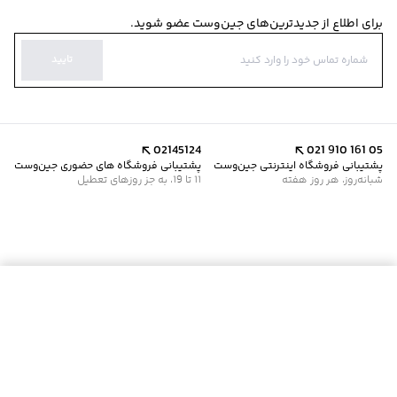
برای اطلاع از جدیدترین‌های جین‌وست عضو شوید.
تایید
02145124
021 910 161 05
پشتیبانی فروشگاه اینترنتی جین‌وست
پشتیبانی فروشگاه های حضوری جین‌وست
شبانه‌روز، هر روز هفته
11 تا 19، به جز روزهای تعطیل
موجود شد خبرم کن