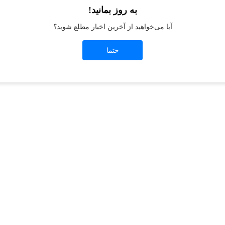
به روز بمانید!
آیا می‌خواهید از آخرین اخبار مطلع شوید؟
t
-side exception has occurred while loading
jeanswest.ir
(see the
browser conso
حتما