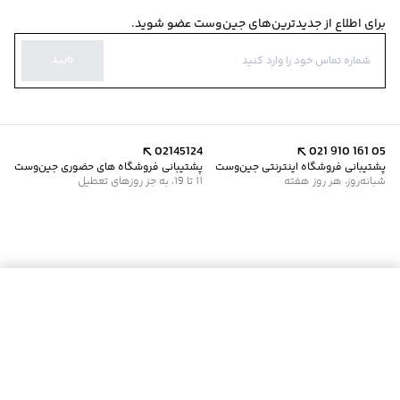
برای اطلاع از جدیدترین‌های جین‌وست عضو شوید.
تایید
02145124
021 910 161 05
پشتیبانی فروشگاه اینترنتی جین‌وست
پشتیبانی فروشگاه های حضوری جین‌وست
شبانه‌روز، هر روز هفته
11 تا 19، به جز روزهای تعطیل
موجود شد خبرم کن