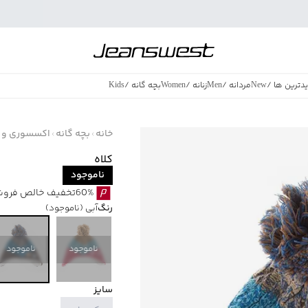
دترین ها
/
New
مردانه
/
Men
زنانه
/
Women
بچه گانه
/
Kids
فروش ویژه
/
azing Sales
خانه
بچه گانه
اکسسوری و ز
کلاه
ناموجود
60%تخفیف خالص فروش ویژه با اقساط اسنپ پی بدون کارمزد
رنگ
آبی
(ناموجود)
ناموجود
ناموجود
سایز