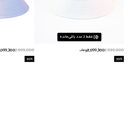
فقط
2
عدد باقی‌مانده
,099,300
2,999,000
2,099,300
2,999,000
تومانــ
30
%
30
%