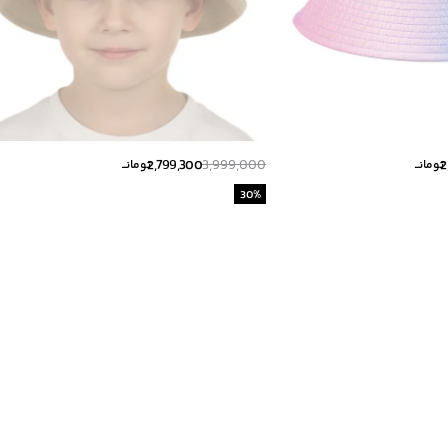
2,799,300
3,999,000
2
تومانــ
تومانــ
30
%