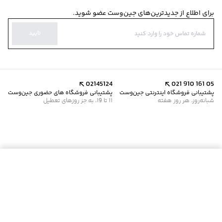
برای اطلاع از جدیدترین‌های جین‌وست عضو شوید.
تایید
02145124
021 910 161 05
پشتیبانی فروشگاه اینترنتی جین‌وست
پشتیبانی فروشگاه های حضوری جین‌وست
شبانه‌روز، هر روز هفته
11 تا 19، به جز روزهای تعطیل
موجود شد خبرم کن