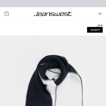
شال
ناموجود