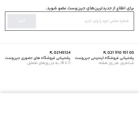
برای اطلاع از جدیدترین‌های جین‌وست عضو شوید.
تایید
02145124
021 910 161 05
پشتیبانی فروشگاه اینترنتی جین‌وست
پشتیبانی فروشگاه های حضوری جین‌وست
شبانه‌روز، هر روز هفته
11 تا 19، به جز روزهای تعطیل
موجود شد خبرم کن