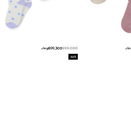
699,300
999,000
انــ
تومانــ
30
%