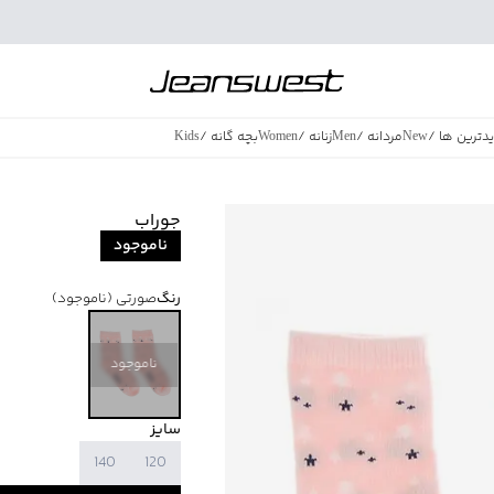
دترین ها
/
New
مردانه
/
Men
زنانه
/
Women
بچه گانه
/
Kids
فروش ویژه
/
azing Sales
جوراب
ناموجود
رنگ
صورتی
(ناموجود)
ناموجود
سایز
140
120