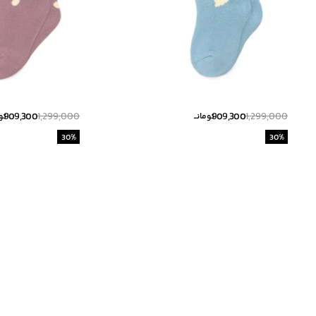
909,300
1,299,000
909,300
1,299,000
تومانــ
توم
30
%
30
%