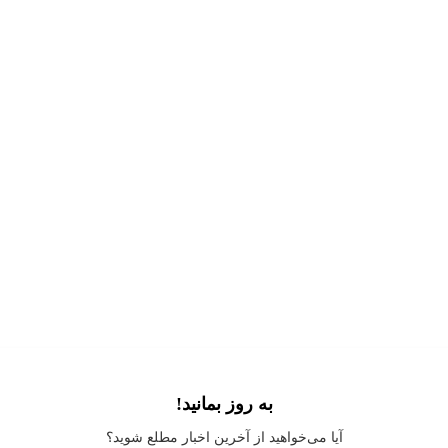
به روز بمانید!
Application error: a
client
-side exception has occurred while loading
آیا می‌خواهید از آخرین اخبار مطلع شوید؟