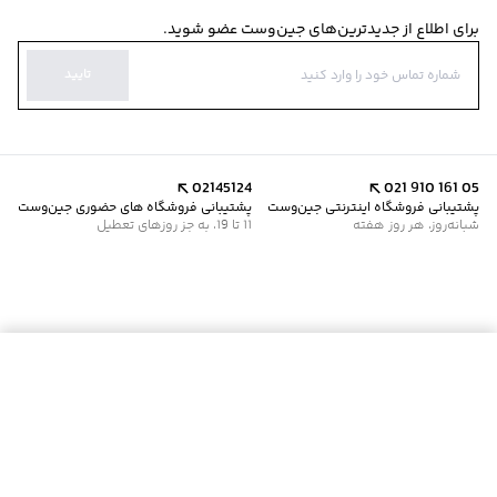
برای اطلاع از جدیدترین‌های جین‌وست عضو شوید.
تایید
02145124
021 910 161 05
پشتیبانی فروشگاه اینترنتی جین‌وست
پشتیبانی فروشگاه های حضوری جین‌وست
شبانه‌روز، هر روز هفته
11 تا 19، به جز روزهای تعطیل
موجود شد خبرم کن