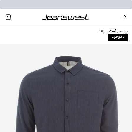
پیراهن آستین بلند
ناموجود