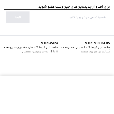
برای اطلاع از جدیدترین‌های جین‌وست عضو شوید.
تایید
02145124
021 910 161 05
پشتیبانی فروشگاه اینترنتی جین‌وست
پشتیبانی فروشگاه های حضوری جین‌وست
شبانه‌روز، هر روز هفته
11 تا 19، به جز روزهای تعطیل
موجود شد خبرم کن