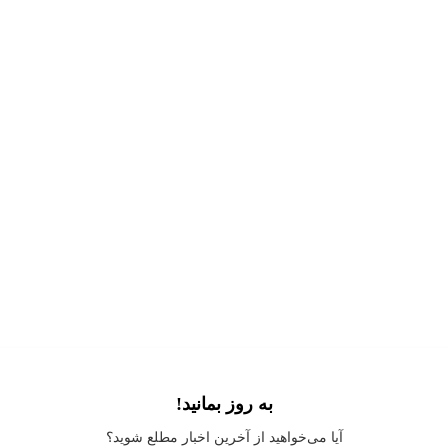
به روز بمانید!
Application error: a
client
-side exception has occurred while loading
آیا می‌خواهید از آخرین اخبار مطلع شوید؟