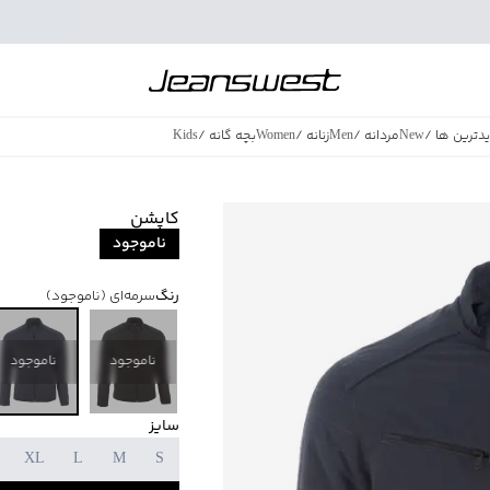
دترین ها
/
New
مردانه
/
Men
زنانه
/
Women
بچه گانه
/
Kids
فروش ویژه
/
azing Sales
کاپشن
ناموجود
رنگ
سرمه‌ای
(ناموجود)
ناموجود
ناموجود
سایز
XL
L
M
S