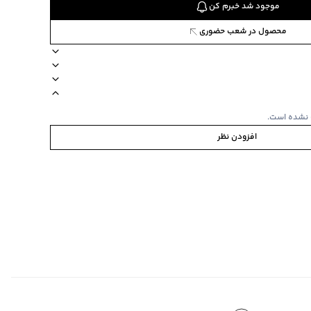
موجود شد خبرم کن
محصول در شعب حضوری
وال
7452
شستشو مجزا
 نشده است.
افزودن نظر
‌گراد
ی‌گراد
ده استفاده نشود.
و دو جیب روی سینه
روی آستین و پشت لباس