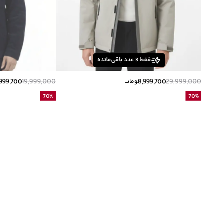
فقط
3
عدد باقی‌مانده
,999,700
19,999,000
8,999,700
29,999,000
تومانــ
70
%
70
%