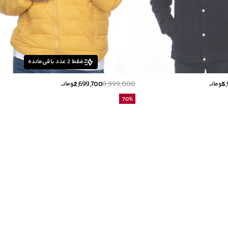
فقط
2
عدد باقی‌مانده
2,699,700
8,999,000
5
تومانــ
تومانــ
70
%