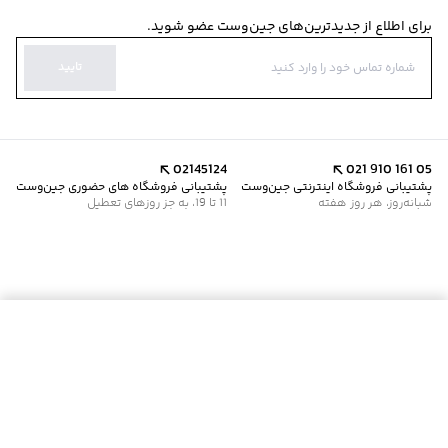
برای اطلاع از جدیدترین‌های جین‌وست عضو شوید.
تایید
02145124
021 910 161 05
پشتیبانی فروشگاه اینترنتی جین‌وست
پشتیبانی فروشگاه های حضوری جین‌وست
شبانه‌روز، هر روز هفته
11 تا 19، به جز روزهای تعطیل
موجود شد خبرم کن