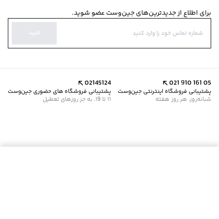
برای اطلاع از جدیدترین‌های جین‌وست عضو شوید.
تایید
02145124
021 910 161 05
پشتیبانی فروشگاه اینترنتی جین‌وست
پشتیبانی فروشگاه های حضوری جین‌وست
شبانه‌روز، هر روز هفته
11 تا 19، به جز روزهای تعطیل
موجود شد خبرم کن