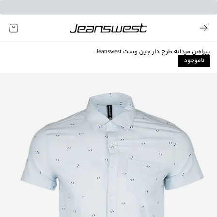
پیراهن مردانه طرح دار جین وست Jeanswest
ناموجود