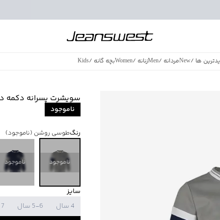
دترین ها
/
New
مردانه
/
Men
زنانه
/
Women
بچه گانه
/
Kids
فروش ویژه
/
azing Sales
سویشرت پسرانه دکمه دار جین
ناموجود
رنگ
طوسی روشن
(ناموجود)
ناموجود
ناموجود
سایز
4 سال
5-6 سال
7 سال