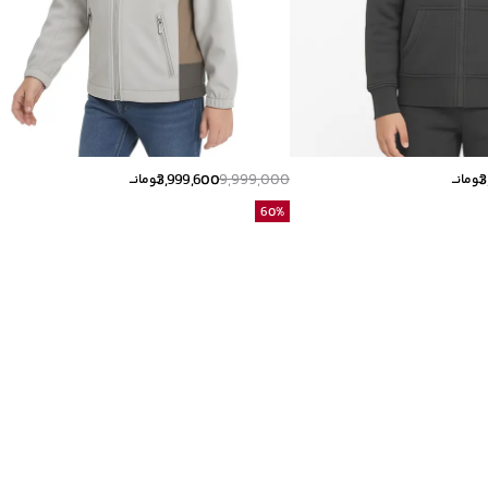
3,999,600
9,999,000
3
تومانــ
تومانــ
60
%