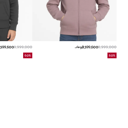
,599,600
8,999,000
3,599,600
8,999,000
تومانــ
60
%
60
%