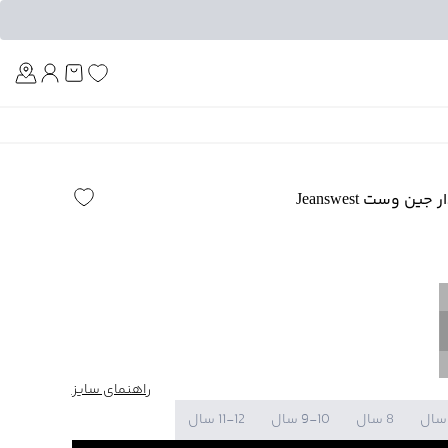
Am
 وست Jeanswest
راهنمای سایز
8 سال
9-10 سال
11-12 سال