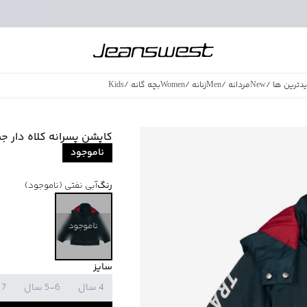
دترین ها
/
New
مردانه
/
Men
زنانه
/
Women
بچه گانه
/
Kids
فروش ویژه
/
azing Sales
کاپشن پسرانه کلاه دار جین وست
ناموجود
رنگ
آبی نفتی
(ناموجود)
ناموجود
سایز
4 سال
5-6 سال
7 سال