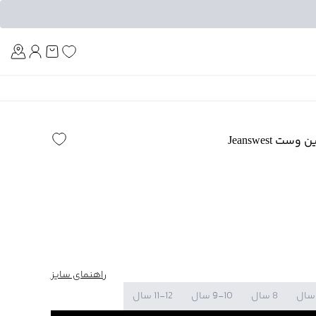
Am
 Jeanswest
راهنمای سایز
8 سال
9-10 سال
11-12 سال