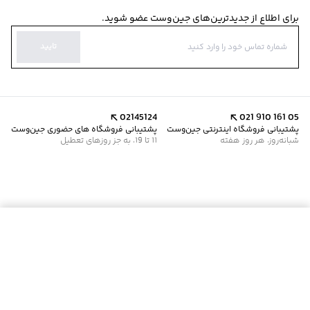
برای اطلاع از جدیدترین‌های جین‌وست عضو شوید.
تایید
02145124
021 910 161 05
پشتیبانی فروشگاه اینترنتی جین‌وست
پشتیبانی فروشگاه های حضوری جین‌وست
شبانه‌روز، هر روز هفته
11 تا 19، به جز روزهای تعطیل
موجود شد خبرم کن