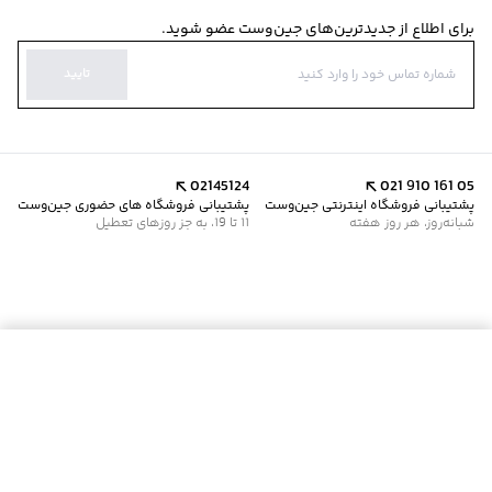
برای اطلاع از جدیدترین‌های جین‌وست عضو شوید.
تایید
02145124
021 910 161 05
پشتیبانی فروشگاه اینترنتی جین‌وست
پشتیبانی فروشگاه های حضوری جین‌وست
شبانه‌روز، هر روز هفته
11 تا 19، به جز روزهای تعطیل
موجود شد خبرم کن