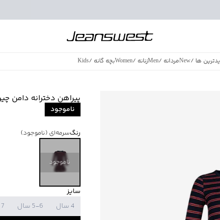
دترین ها
/
New
مردانه
/
Men
زنانه
/
Women
بچه گانه
/
Kids
فروش ویژه
/
azing Sales
پیراهن دخترانه دامن چین دار
ناموجود
رنگ
سرمه‌ای
(ناموجود)
ناموجود
سایز
4 سال
5-6 سال
7 سال