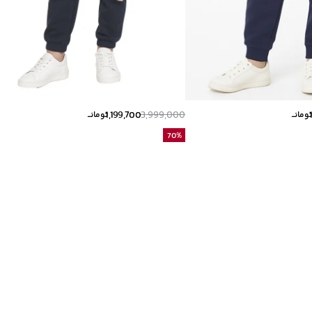
1,199,700
3,999,000
ومانــ
تومانــ
70
%