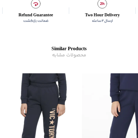
زیر گروه
:
شلوار
رده سنی
:
کودک(2-10 سال)
زیر گروه
:
شلوار
Refund Guarantee
Two Hour Delivery
ارسال ۲ ساعته
ضمانت بازگشت
Similar Products
محصولات مشابه