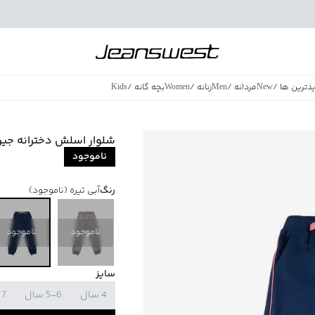
دترین ها
/
New
مردانه
/
Men
زنانه
/
Women
بچه گانه
/
Kids
فروش ویژه
/
azing Sales
شلوار اسلش دخترانه جین وست 
ناموجود
رنگ
آبی تیره
(ناموجود)
ناموجود
ناموجود
سایز
4 سال
5-6 سال
7 سال