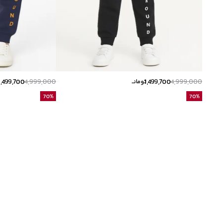
1,499,700
4,999,000
1,499,700
4,999,000
تومانــ
ت
70
%
70
%