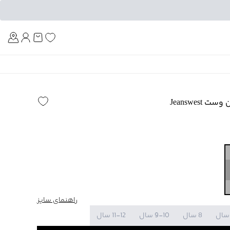
Am
Jeanswest
راهنمای سایز
8 سال
9-10 سال
11-12 سال