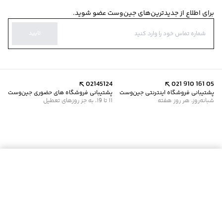
برای اطلاع از جدیدترین‌های جین‌وست عضو شوید.
تایید
02145124
021 910 161 05
پشتیبانی فروشگاه اینترنتی جین‌وست
پشتیبانی فروشگاه های حضوری جین‌وست
شبانه‌روز، هر روز هفته
11 تا 19، به جز روزهای تعطیل
موجود شد خبرم کن