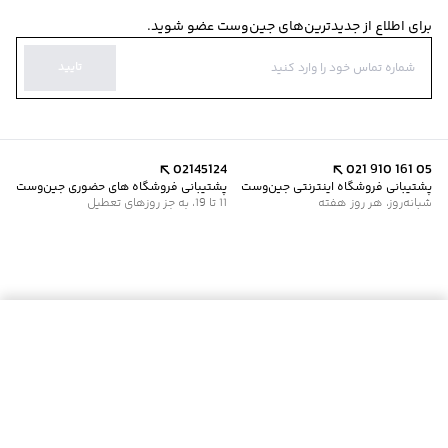
برای اطلاع از جدیدترین‌های جین‌وست عضو شوید.
تایید
02145124
021 910 161 05
پشتیبانی فروشگاه اینترنتی جین‌وست
پشتیبانی فروشگاه های حضوری جین‌وست
شبانه‌روز، هر روز هفته
11 تا 19، به جز روزهای تعطیل
موجود شد خبرم کن