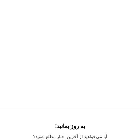
به روز بمانید!
Application error: a
client
-side exception has occurred while loading
آیا می‌خواهید از آخرین اخبار مطلع شوید؟