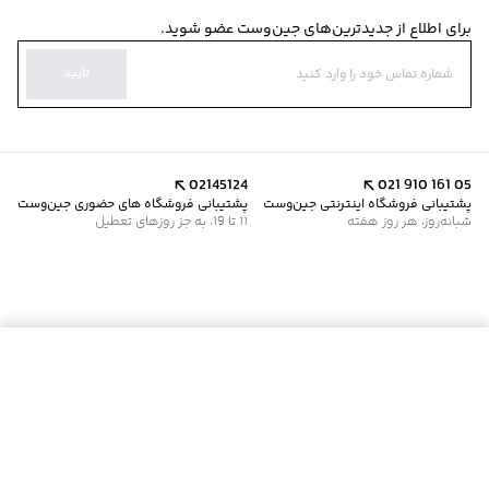
برای اطلاع از جدیدترین‌های جین‌وست عضو شوید.
تایید
02145124
021 910 161 05
پشتیبانی فروشگاه اینترنتی جین‌وست
پشتیبانی فروشگاه های حضوری جین‌وست
شبانه‌روز، هر روز هفته
11 تا 19، به جز روزهای تعطیل
موجود شد خبرم کن