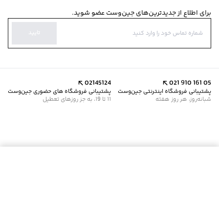
برای اطلاع از جدیدترین‌های جین‌وست عضو شوید.
تایید
02145124
021 910 161 05
پشتیبانی فروشگاه اینترنتی جین‌وست
پشتیبانی فروشگاه های حضوری جین‌وست
شبانه‌روز، هر روز هفته
11 تا 19، به جز روزهای تعطیل
موجود شد خبرم کن