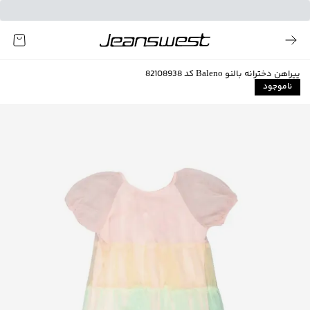
پیراهن دخترانه بالنو Baleno کد 82108938
ناموجود