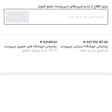
برای اطلاع از جدیدترین‌های جین‌وست عضو شوید.
تایید
02145124
021 910 161 05
پشتیبانی فروشگاه اینترنتی جین‌وست
پشتیبانی فروشگاه های حضوری جین‌وست
شبانه‌روز، هر روز هفته
11 تا 19، به جز روزهای تعطیل
موجود شد خبرم کن