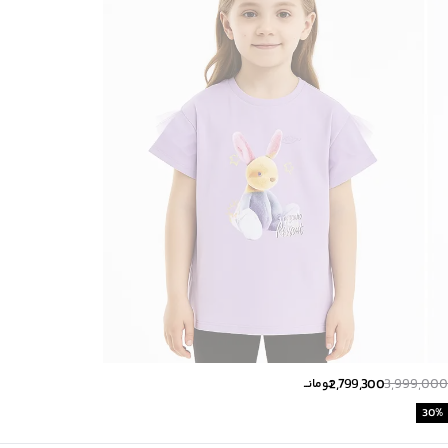
مناسب برای
:
کودکان
مناسب برای فصول
:
گرم
برند
:
بالنو
کشور سازنده
:
ایران
کشور سازنده محصول
:
ایران
رده سنی
:
کودک(2-10 سال)
زیر گروه
:
بلوز
2,799,300
3,999,000
تومانــ
30
%