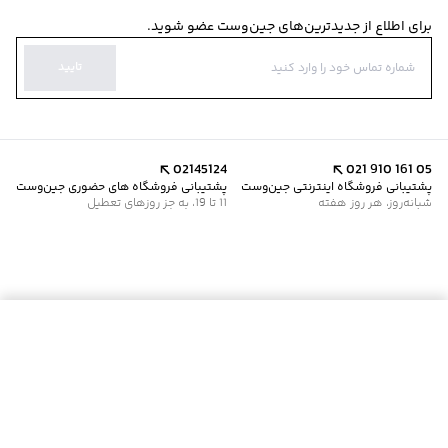
برای اطلاع از جدیدترین‌های جین‌وست عضو شوید.
تایید
02145124
021 910 161 05
پشتیبانی فروشگاه اینترنتی جین‌وست
پشتیبانی فروشگاه های حضوری جین‌وست
شبانه‌روز، هر روز هفته
11 تا 19، به جز روزهای تعطیل
موجود شد خبرم کن