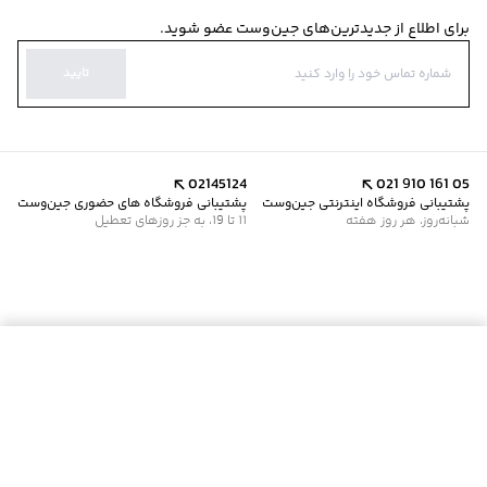
برای اطلاع از جدیدترین‌های جین‌وست عضو شوید.
تایید
02145124
021 910 161 05
پشتیبانی فروشگاه اینترنتی جین‌وست
پشتیبانی فروشگاه های حضوری جین‌وست
شبانه‌روز، هر روز هفته
11 تا 19، به جز روزهای تعطیل
موجود شد خبرم کن