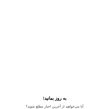
به روز بمانید!
Application error: a
client
-side exception has occurred while loading
آیا می‌خواهید از آخرین اخبار مطلع شوید؟