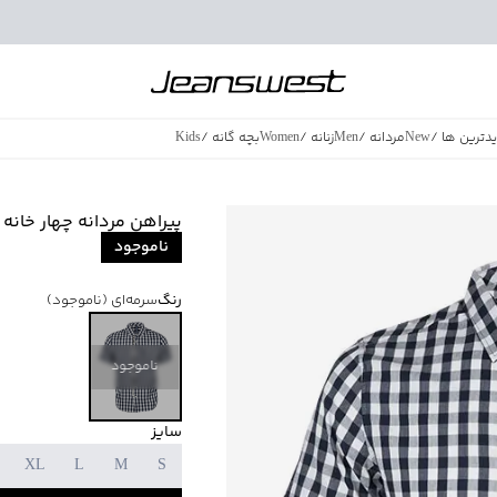
دترین ها
/
New
مردانه
/
Men
زنانه
/
Women
بچه گانه
/
Kids
فروش ویژه
/
azing Sales
پیراهن مردانه چهار خانه جین و
ناموجود
رنگ
سرمه‌ای
(ناموجود)
ناموجود
سایز
XL
L
M
S