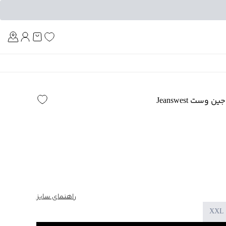
Am
ست Jeanswest
راهنمای سایز
XXL