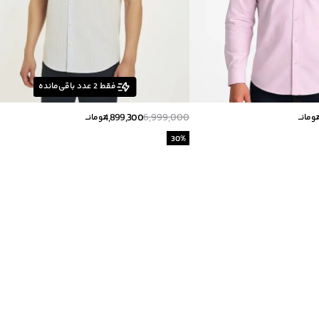
فقط
2
عدد باقی‌مانده
4,899,300
6,999,000
ومانــ
تومانــ
30
%